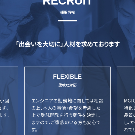
RECRUIT
「出会いを大切に」
人材を求めております
FLEXIBLE
で小回
エンジニアの勤務地に関しては相談
MGI
れず、
の上、本人の事情・希望を考慮した
特化
ます。
上で受託開発を行う案件を決定し
品質
ますので、ご家族のいる方も安心で
し、
す。
れて