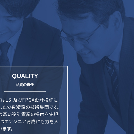
QUALITY
CはLSI及びFPGA設計検証に
した少数精鋭の技術集団です。
の高い設計資産の提供を実現
かつエンジニア育成にも力を入
います。